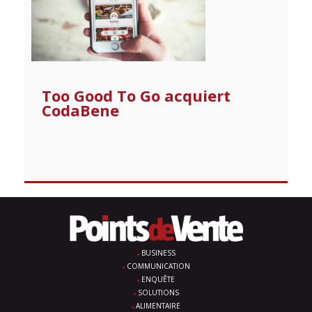
Too Good To Go acquiert
CodaBene
BUSINESS
COMMUNICATION
ENQUÊTE
SOLUTIONS
ALIMENTAIRE