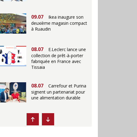
09.07
Ikea inaugure son
deuxième magasin compact
à Ruaudin
08.07
E.Leclerc lance une
collection de prêt-à-porter
fabriquée en France avec
Tissaia
08.07
Carrefour et Purina
signent un partenariat pour
une alimentation durable
07.07
Ikea propose des
"Escales fraîcheur" en
magasins