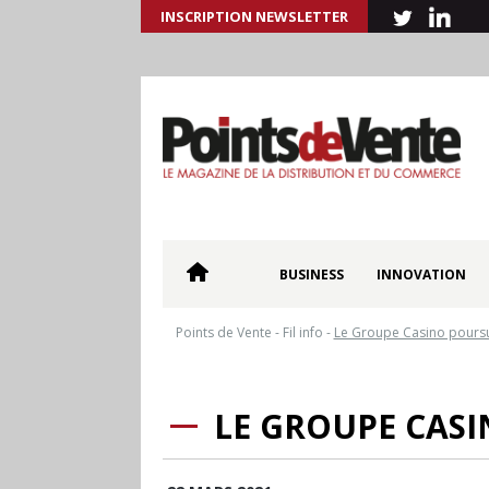
INSCRIPTION NEWSLETTER
BUSINESS
INNOVATION
Points de Vente
-
Fil info
-
Le Groupe Casino poursui
LE GROUPE CASI