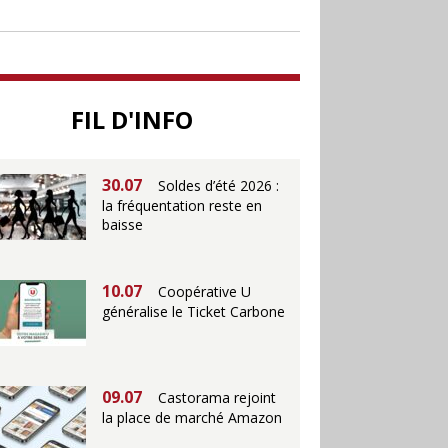
soutenir le commerce
25.06
Action ouvre un
magasin à La Défense
FIL D'INFO
30.07
Soldes d’été 2026 :
la fréquentation reste en
baisse
10.07
Coopérative U
généralise le Ticket Carbone
09.07
Castorama rejoint
la place de marché Amazon