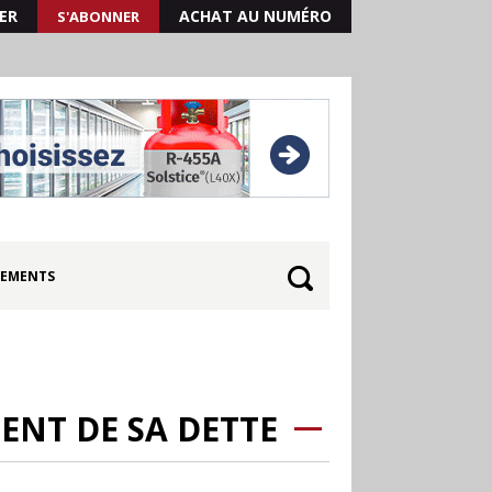
ER
ACHAT AU NUMÉRO
S'ABONNER
EMENTS
ENT DE SA DETTE
30.06
Canicule : les
soldes d’été prolongés
jusqu’au 28 juillet pour