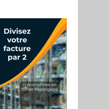
02.07
Altho renforce ses
investissements pour
réduire sa consommation
d’eau
01.07
Aldi Studio lance sa
première collection capsule
inspirée de ses codes
visuels
01.07
Cafom annonce
des résultats semestriels en
hausse, portés par le e-
commerce
30.06
La Sportiva affiche
une croissance solide en
2025