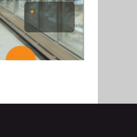
30.06
Marie Cheval
réélue présidente de la Fact
30.06
Canicule : les
soldes d’été prolongés
jusqu’au 28 juillet pour
soutenir le commerce
25.06
Action ouvre un
magasin à La Défense
30.07
Soldes d’été 2026 :
la fréquentation reste en
baisse