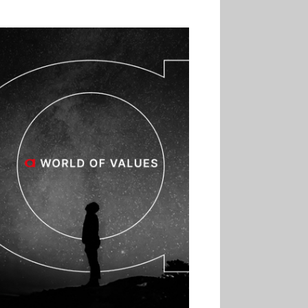
02.07
Altho renforce ses
investissements pour
réduire sa consommation
d’eau
01.07
Aldi Studio lance sa
première collection capsule
inspirée de ses codes
visuels
01.07
Cafom annonce
des résultats semestriels en
hausse, portés par le e-
commerce
30.06
La Sportiva affiche
une croissance solide en
2025