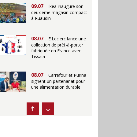
09.07
Ikea inaugure son
deuxième magasin compact
à Ruaudin
08.07
E.Leclerc lance une
collection de prêt-à-porter
fabriquée en France avec
Tissaia
08.07
Carrefour et Purina
signent un partenariat pour
une alimentation durable
07.07
Ikea propose des
"Escales fraîcheur" en
magasins