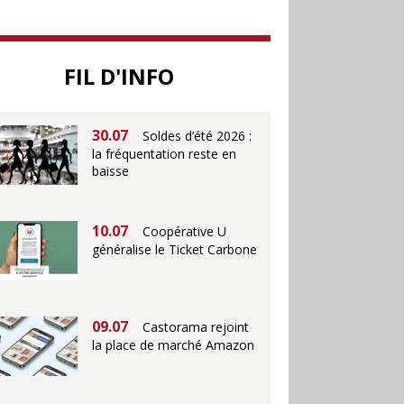
25.06
Action ouvre un
magasin à La Défense
FIL D'INFO
30.07
Soldes d’été 2026 :
la fréquentation reste en
baisse
10.07
Coopérative U
généralise le Ticket Carbone
09.07
Castorama rejoint
la place de marché Amazon