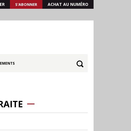
ER
ACHAT AU NUMÉRO
S'ABONNER
EMENTS
RAITE
30.06
Canicule : les
soldes d’été prolongés
jusqu’au 28 juillet pour
soutenir le commerce