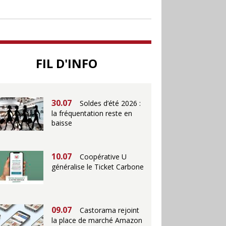
jusqu’au 28 juillet pour
soutenir le commerce
25.06
Action ouvre un
FIL D'INFO
magasin à La Défense
30.07
Soldes d’été 2026 :
la fréquentation reste en
baisse
10.07
Coopérative U
généralise le Ticket Carbone
09.07
Castorama rejoint
la place de marché Amazon