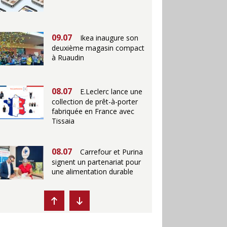
09.07
Ikea inaugure son
deuxième magasin compact
à Ruaudin
08.07
E.Leclerc lance une
collection de prêt-à-porter
fabriquée en France avec
Tissaia
08.07
Carrefour et Purina
signent un partenariat pour
une alimentation durable
07.07
Ikea propose des
"Escales fraîcheur" en
magasins