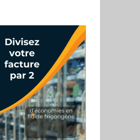
02.07
Altho renforce ses
investissements pour
réduire sa consommation
d’eau
01.07
Aldi Studio lance sa
première collection capsule
inspirée de ses codes
visuels
01.07
Cafom annonce
des résultats semestriels en
hausse, portés par le e-
commerce
30.06
La Sportiva affiche
une croissance solide en