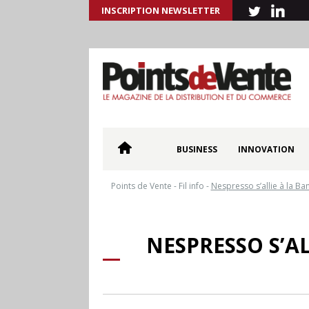
INSCRIPTION NEWSLETTER
BUSINESS
INNOVATION
Points de Vente
-
Fil info
-
Nespresso s’allie à la Ba
NESPRESSO S’A