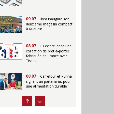
09.07
Ikea inaugure son
deuxième magasin compact
à Ruaudin
08.07
E.Leclerc lance une
collection de prêt-à-porter
fabriquée en France avec
Tissaia
08.07
Carrefour et Purina
signent un partenariat pour
une alimentation durable
07.07
Ikea propose des
"Escales fraîcheur" en
magasins