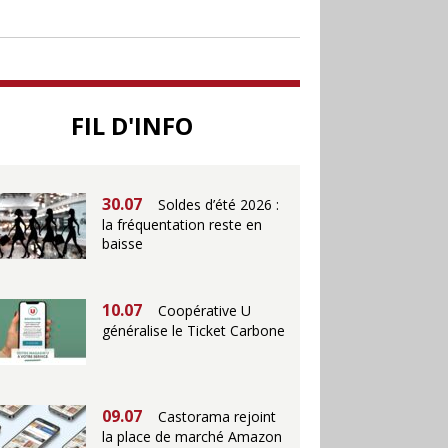
jusqu’au 28 juillet pour
soutenir le commerce
25.06
Action ouvre un
FIL D'INFO
magasin à La Défense
30.07
Soldes d’été 2026 :
la fréquentation reste en
baisse
10.07
Coopérative U
généralise le Ticket Carbone
09.07
Castorama rejoint
la place de marché Amazon