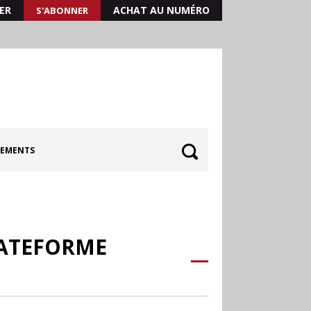
ER
ACHAT AU NUMÉRO
S'ABONNER
EMENTS
LATEFORME
30.06
Canicule : les
soldes d’été prolongés