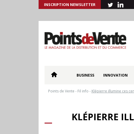
INSCRIPTION NEWSLETTER
BUSINESS
INNOVATION
Points de Vente
-
Fil info
-
Klépierre illumine ces c
KLÉPIERRE I