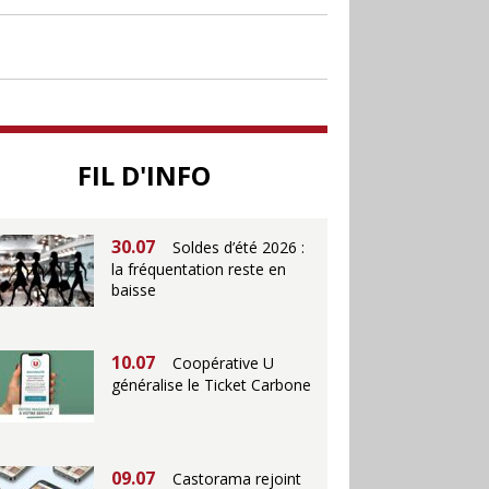
30.06
Canicule : les
soldes d’été prolongés
jusqu’au 28 juillet pour
soutenir le commerce
25.06
Action ouvre un
magasin à La Défense
FIL D'INFO
30.07
Soldes d’été 2026 :
la fréquentation reste en
baisse
10.07
Coopérative U
généralise le Ticket Carbone
09.07
Castorama rejoint