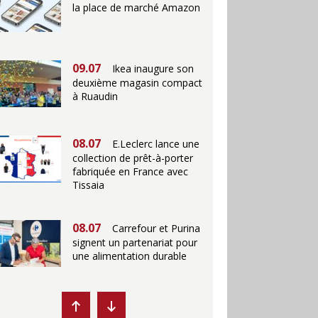
la place de marché Amazon
09.07
Ikea inaugure son
deuxième magasin compact
à Ruaudin
08.07
E.Leclerc lance une
collection de prêt-à-porter
fabriquée en France avec
Tissaia
08.07
Carrefour et Purina
signent un partenariat pour
une alimentation durable
07.07
Ikea propose des
"Escales fraîcheur" en