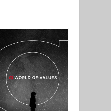
son premier Match Frais
02.07
Altho renforce ses
investissements pour
réduire sa consommation
d’eau
01.07
Aldi Studio lance sa
première collection capsule
inspirée de ses codes
visuels
01.07
Cafom annonce
des résultats semestriels en
hausse, portés par le e-
commerce
30.06
La Sportiva affiche