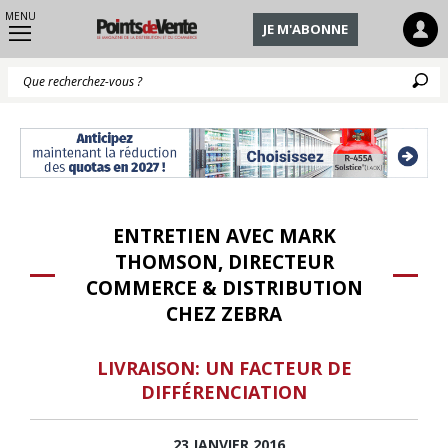
MENU
JE M'ABONNE
Q
ENTRETIEN AVEC MARK
THOMSON, DIRECTEUR
COMMERCE & DISTRIBUTION
CHEZ ZEBRA
LIVRAISON: UN FACTEUR DE
DIFFÉRENCIATION
23 JANVIER 2016