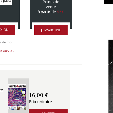
Points de
vente
à partir de
95€
JE M'ABONNE
XION
r de moi
e oublié ?
ez
16,00 €
Prix unitaire