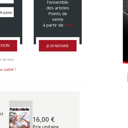
l’ensemble
des articles
Points de
vente
à partir de
95€
JE M'ABONNE
XION
r de moi
e oublié ?
ez
16,00 €
Prix unitaire