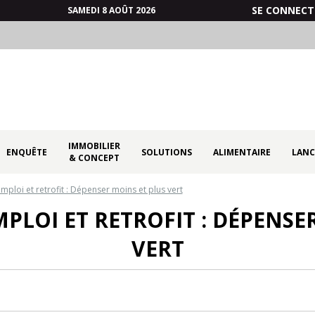
SE CONNECT
SAMEDI 8 AOÛT 2026
IMMOBILIER
ENQUÊTE
SOLUTIONS
ALIMENTAIRE
LANC
& CONCEPT
mploi et retrofit : Dépenser moins et plus vert
PLOI ET RETROFIT : DÉPENSE
VERT