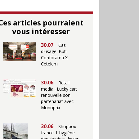
Ces articles pourraient
vous intéresser
30.07
Cas
d'usage: But-
Conforama X
Cetelem
30.06
Retail
media : Lucky cart
renouvelle son
partenariat avec
Monoprix
30.06
Shopbox
france: L'hygiène
des chariots, levier