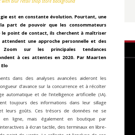
 with blur retail shop store background
gie est en constante évolution. Pourtant, une
: la part de pouvoir que les consommateurs
le point de contact, ils cherchent à maîtriser
t, attendent une approche personnelle et des
s. Zoom sur les principales tendances
ondent à ces attentes en 2020. Par Maarten
 Elo
ments dans des analyses avancées aideront les
ongueur d’avance sur la concurrence et à récolter
e automatique et de l’intelligence artificielle (IA).
nt toujours des informations dans leur sillage
é et leurs goûts. Ces trésors de données ne se
t en ligne, mais également en boutique par
interactives à écran tactile, des terminaux en libre-
e point de vente. La collecte et l’analyse de ces