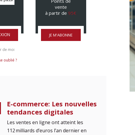
Points de
vente
à partir de
95€
JE M'ABONNE
XION
r de moi
e oublié ?
E-commerce: Les nouvelles
tendances digitales
Les ventes en ligne ont atteint les
112 milliards d’euros l’an dernier en