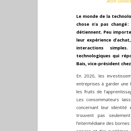
Atom connect
Le monde de la technolo
chose n’a pas changé 
détiennent. Peu importe 
leur expérience d’acha
interactions simple
technologiques qui rép
Bais, vice-président chez
En 2020, les investisse
entreprises à garder une l
les fruits de l’apprentissag
Les consommateurs laisse
concernant leur identit
trouvent pas seulemen
l’intermédiaire des bornes 
service et des systèmes d