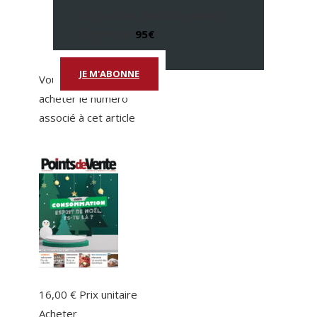
des articles Points de vente
à partir de
95€
JE M'ABONNE
Vous pouvez également
acheter le numéro
associé à cet article
16,00 €
Prix unitaire
Acheter