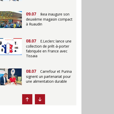
09.07
Ikea inaugure son
deuxième magasin compact
à Ruaudin
08.07
E.Leclerc lance une
collection de prêt-à-porter
fabriquée en France avec
Tissaia
08.07
Carrefour et Purina
signent un partenariat pour
une alimentation durable
07.07
Ikea propose des
"Escales fraîcheur" en
magasins