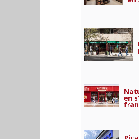
Natu
en s
fran
Pica