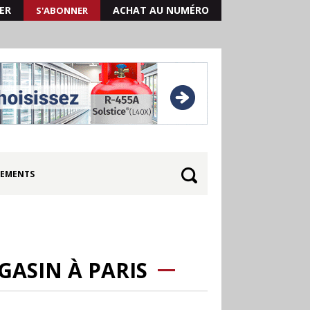
ER
ACHAT AU NUMÉRO
S'ABONNER
EMENTS
ASIN À PARIS
30.06
Canicule : les
soldes d’été prolongés
jusqu’au 28 juillet pour