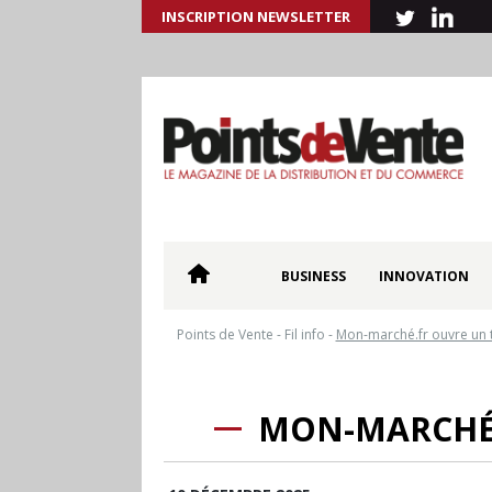
INSCRIPTION NEWSLETTER
BUSINESS
INNOVATION
Points de Vente
-
Fil info
-
Mon-marché.fr ouvre un 
MON-MARCHÉ.