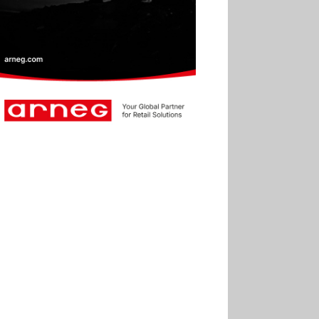
30.06
Marie Cheval
réélue présidente de la Fact
30.06
Canicule : les
soldes d’été prolongés
jusqu’au 28 juillet pour
soutenir le commerce
25.06
Action ouvre un
magasin à La Défense
30.07
Soldes d’été 2026 :
la fréquentation reste en
baisse