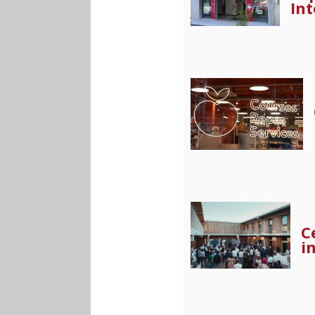
In
C
i