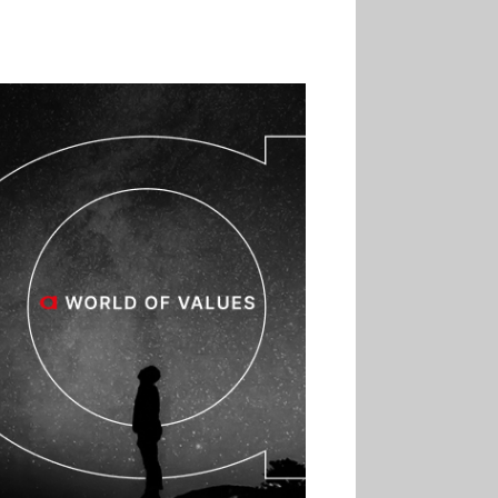
02.07
Altho renforce ses
investissements pour
réduire sa consommation
d’eau
01.07
Aldi Studio lance sa
première collection capsule
inspirée de ses codes
visuels
01.07
Cafom annonce
des résultats semestriels en
hausse, portés par le e-
commerce
30.06
La Sportiva affiche
une croissance solide en
2025