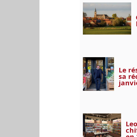
Le r
sa ré
janvi
Leo
chi
en 