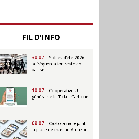
soutenir le commerce
25.06
Action ouvre un
magasin à La Défense
FIL D'INFO
30.07
Soldes d’été 2026 :
la fréquentation reste en
baisse
10.07
Coopérative U
généralise le Ticket Carbone
09.07
Castorama rejoint
la place de marché Amazon