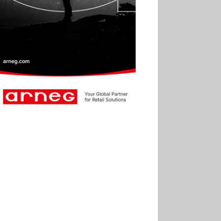
une croissance solide en
2025
30.06
Marie Cheval
réélue présidente de la Fact
30.06
Canicule : les
soldes d’été prolongés
jusqu’au 28 juillet pour
soutenir le commerce
25.06
Action ouvre un
magasin à La Défense
30.07
Soldes d’été 2026 :