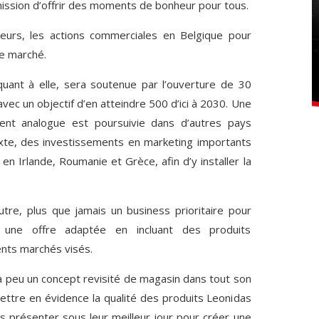
ission d’offrir des moments de bonheur pour tous.
lleurs, les actions commerciales en Belgique pour
ce marché.
quant à elle, sera soutenue par l’ouverture de 30
ec un objectif d’en atteindre 500 d’ici à 2030. Une
ent analogue est poursuivie dans d’autres pays
te, des investissements en marketing importants
n Irlande, Roumanie et Grèce, afin d’y installer la
utre, plus que jamais un business prioritaire pour
 une offre adaptée en incluant des produits
ents marchés visés.
 peu un concept revisité de magasin dans tout son
mettre en évidence la qualité des produits Leonidas
es présenter sous leur meilleur jour pour créer une