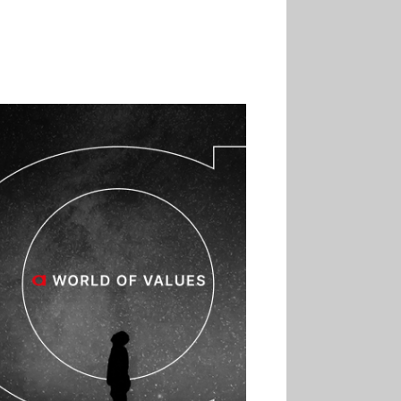
son premier Match Frais
02.07
Altho renforce ses
investissements pour
réduire sa consommation
d’eau
01.07
Aldi Studio lance sa
première collection capsule
inspirée de ses codes
visuels
01.07
Cafom annonce
des résultats semestriels en
hausse, portés par le e-
commerce
30.06
La Sportiva affiche