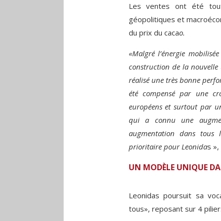
Les ventes ont été tout
géopolitiques et macroéc
du prix du caca
o.
«Malgré l’énergie mobilisé
construction de la nouvelle 
réalisé une très bonne perf
été compensé par une cro
européens et surtout par u
qui a connu une augme
augmentation dans tous l
prioritaire pour Leonida
s »,
UN MODÈLE UNIQUE DA
Leonidas poursuit sa vo
tous», reposant sur 4 pilie