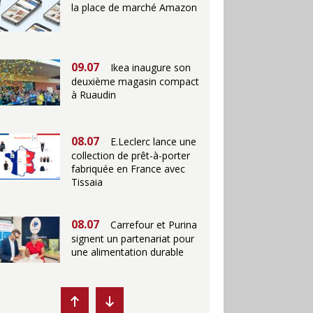
la place de marché Amazon
09.07
Ikea inaugure son
deuxième magasin compact
à Ruaudin
08.07
E.Leclerc lance une
collection de prêt-à-porter
fabriquée en France avec
Tissaia
08.07
Carrefour et Purina
signent un partenariat pour
une alimentation durable
07.07
Ikea propose des
"Escales fraîcheur" en