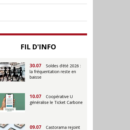
30.06
Canicule : les
soldes d’été prolongés
jusqu’au 28 juillet pour
soutenir le commerce
25.06
Action ouvre un
magasin à La Défense
FIL D'INFO
30.07
Soldes d’été 2026 :
la fréquentation reste en
baisse
10.07
Coopérative U
généralise le Ticket Carbone
09.07
Castorama rejoint