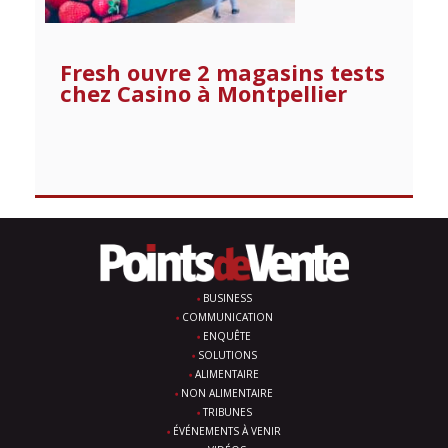
Fresh ouvre 2 magasins tests
chez Casino à Montpellier
BUSINESS
COMMUNICATION
ENQUÊTE
SOLUTIONS
ALIMENTAIRE
NON ALIMENTAIRE
TRIBUNES
ÉVÉNEMENTS À VENIR