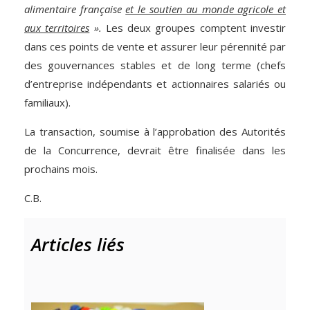
alimentaire française
et le soutien au monde agricole et
aux territoires
».
Les deux groupes comptent investir
dans ces points de vente et assurer leur pérennité par
des gouvernances stables et de long terme (chefs
d’entreprise indépendants et actionnaires salariés ou
familiaux).
La transaction, soumise à l’approbation des Autorités
de la Concurrence, devrait être finalisée dans les
prochains mois.
C.B.
Articles liés