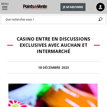
MENU
JE M'ABONNE
Q
CASINO ENTRE EN DISCUSSIONS
EXCLUSIVES AVEC AUCHAN ET
INTERMARCHÉ
18 DÉCEMBRE 2023