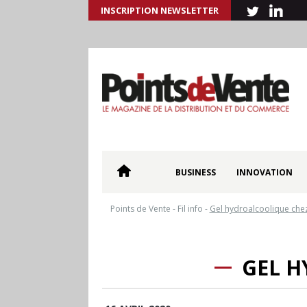
INSCRIPTION NEWSLETTER
BUSINESS
INNOVATION
Points de Vente
-
Fil info
-
Gel hydroalcoolique che
GEL H