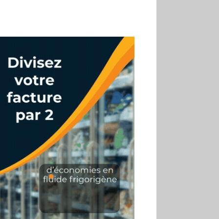
02.07
Altho renforce ses
investissements pour
réduire sa consommation
d’eau
01.07
Aldi Studio lance sa
première collection capsule
inspirée de ses codes
visuels
01.07
Cafom annonce
des résultats semestriels en
hausse, portés par le e-
commerce
30.06
La Sportiva affiche
une croissance solide en
2025