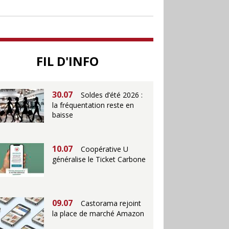
soutenir le commerce
25.06
Action ouvre un
magasin à La Défense
FIL D'INFO
30.07
Soldes d’été 2026 :
la fréquentation reste en
baisse
10.07
Coopérative U
généralise le Ticket Carbone
09.07
Castorama rejoint
la place de marché Amazon