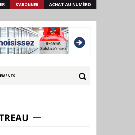
ER
ACHAT AU NUMÉRO
S'ABONNER
EMENTS
NTREAU
30.06
Canicule : les
soldes d’été prolongés
jusqu’au 28 juillet pour