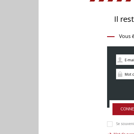
Il res
Vous ê
CONNE
Se souveni