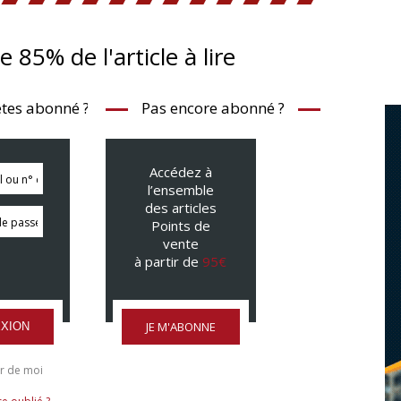
te 85% de l'article à lire
tes abonné ?
Pas encore abonné ?
Accédez à
l’ensemble
des articles
Points de
vente
à partir de
95€
JE M'ABONNE
XION
r de moi