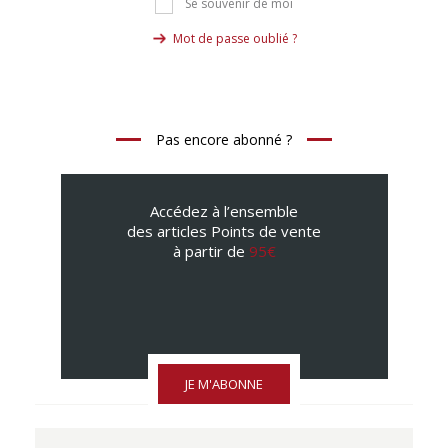
Se souvenir de moi
Mot de passe oublié ?
Pas encore abonné ?
Accédez à l’ensemble
des articles Points de vente
à partir de
95€
JE M'ABONNE