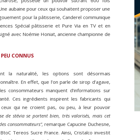
ccharose, possède un pouvoir sucrant 600 fois
. Une aubaine pour ceux qui souhaitent proposer une
’engouement pour la pâtisserie, Canderel communique
ences Spécial pâtisserie et Pure Via en TV et en
t signé avec Noémie Honiat, ancienne championne de
 PEU CONNUS
ent la naturalité, les options sont désormais
nnaître. En effet, que l’on parle de sirop d’agave,
, les consommateurs manquent d’informations sur
nté. Ces ingrédients inspirent les fabricants qui
ceux qui ne croient pas, ou peu, à leur pouvoir
e de stévia se portent bien, très valorisés, mais cet
 des consommateurs”,
remarque Capucine Duchesne,
toC Tereos Sucre France. Ainsi, Cristalco investit