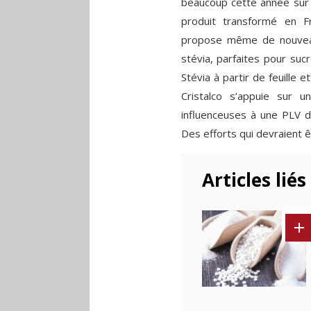
beaucoup cette année sur l
produit transformé en F
propose même de nouveau
stévia, parfaites pour suc
Stévia à partir de feuille
Cristalco s’appuie sur u
influenceuses à une PLV d
Des efforts qui devraient ê
Articles liés