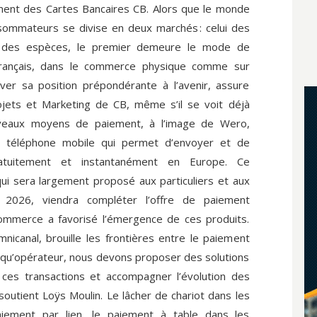
ent des Cartes Bancaires CB. Alors que le monde
ommateurs se divise en deux marchés : celui des
ui des espèces, le premier demeure le mode de
rançais, dans le commerce physique comme sur
rver sa position prépondérante à l’avenir, assure
ojets et Marketing de CB, même s’il se voit déjà
veaux moyens de paiement, à l’image de Wero,
r téléphone mobile qui permet d’envoyer et de
ratuitement et instantanément en Europe. Ce
 qui sera largement proposé aux particuliers et aux
 2026, viendra compléter l’offre de paiement
commerce a favorisé l’émergence de ces produits.
icanal, brouille les frontières entre le paiement
nt qu’opérateur, nous devons proposer des solutions
t ces transactions et accompagner l’évolution des
outient Loÿs Moulin. Le lâcher de chariot dans les
iement par lien, le paiement à table dans les