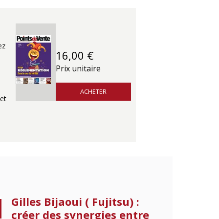
ez
16,00 €
Prix unitaire
ACHETER
et
Gilles Bijaoui ( Fujitsu) :
créer des synergies entre