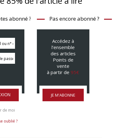
te 85% de l'article à lire
tes abonné ?
Pas encore abonné ?
Accédez à
l’ensemble
des articles
Points de
vente
à partir de
95€
JE M'ABONNE
XION
r de moi
e oublié ?