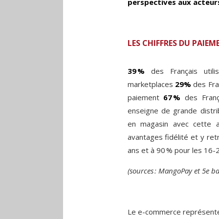
perspectives aux acteurs
LES CHIFFRES DU PAIE
39 %
des Français utili
marketplaces
29%
des Fran
paiement
67 %
des França
enseigne de grande distri
en magasin avec cette ap
avantages fidélité et y ret
ans et à 90 % pour les 16-2
(sources : MangoPay et 5e b
Le e-commerce représente,