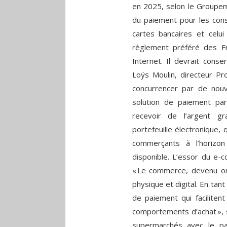
en 2025, selon le Groupem
du paiement pour les cons
cartes bancaires et cel
règlement préféré des F
Internet. Il devrait conse
Loÿs Moulin, directeur Pr
concurrencer par de nou
solution de paiement pa
recevoir de l’argent g
portefeuille électronique,
commerçants à l’horizon
disponible. L’essor du e-
« Le commerce, devenu omn
physique et digital. En ta
de paiement qui faciliten
comportements d’achat », s
supermarchés avec le pa