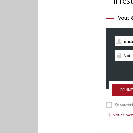
Il res
Vous ê
CONNE
Se souveni
Mot de pass