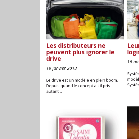
Les distributeurs ne
Leu
peuvent plus ignorer le
log
drive
16 no
19 janvier 2013
Systè
modèl
Le drive est un modèle en plein boom.
Systè
Depuis quand le concept a-t-il pris
autant…