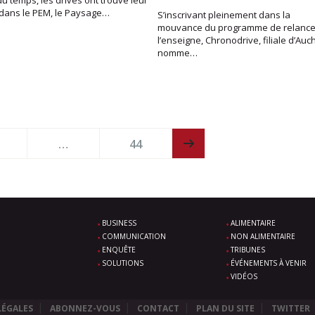
 du temps, les drives ont trouvé leur
 dans le PEM, le Paysage…
S’inscrivant pleinement dans la
mouvance du programme de relance
l’enseigne, Chronodrive, filiale d’Auc
nomme…
…
44
BUSINESS
ALIMENTAIRE
COMMUNICATION
NON ALIMENTAIRE
ENQUÊTE
TRIBUNES
SOLUTIONS
ÉVÉNEMENTS À VENIR
VIDÉOS
LÉGALES
ABONNEZ-VOUS
CONTACT
PLAN DU SITE
TWITTER