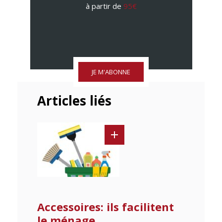
à partir de
95€
JE M'ABONNE
Articles liés
Accessoires: ils facilitent
le ménage