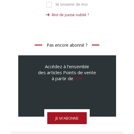
Se souvenir de moi
Mot de passe oublié ?
Pas encore abonné ?
Accédez à l’ensemble
des articles Points de vente
à partir de
95€
JE M'ABONNE