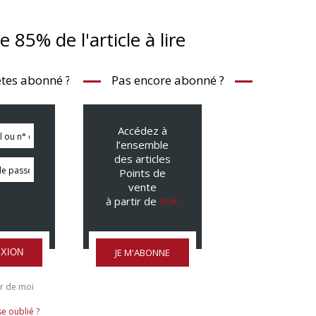
te 85% de l'article à lire
tes abonné ?
Pas encore abonné ?
Accédez à
l’ensemble
des articles
Points de
vente
à partir de
95€
JE M'ABONNE
XION
r de moi
e oublié ?