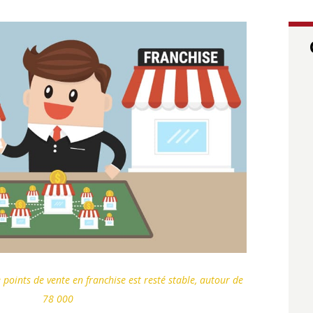
 points de vente en franchise est resté stable, autour de
78 000