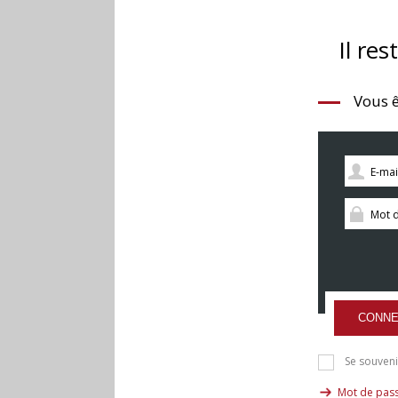
Il res
Vous ê
CONNE
Se souveni
Mot de pass