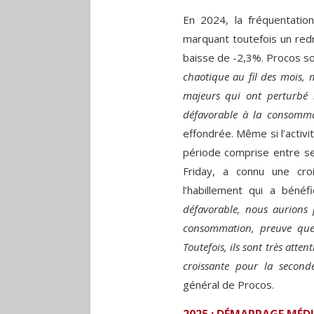
En 2024, la fréquentati
marquant toutefois un red
baisse de -2,3%. Procos s
chaotique au fil des mois, 
majeurs qui ont perturbé l
défavorable à la consomma
effondrée. Même si l’activ
période comprise entre se
Friday, a connu une cr
l’habillement qui a béné
défavorable, nous aurions 
consommation, preuve que l
Toutefois, ils sont très atte
croissante pour la second
général de Procos.