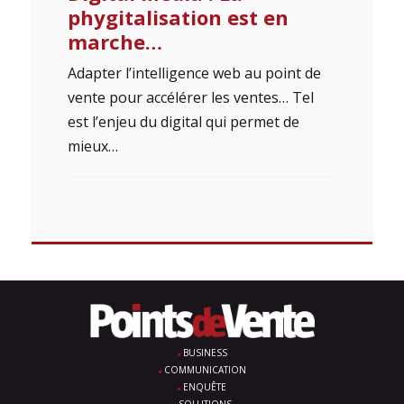
phygitalisation est en
marche…
Adapter l’intelligence web au point de
vente pour accélérer les ventes… Tel
est l’enjeu du digital qui permet de
mieux…
BUSINESS
COMMUNICATION
ENQUÊTE