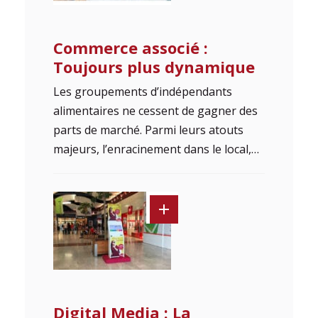
Commerce associé :
Toujours plus dynamique
Les groupements d’indépendants
alimentaires ne cessent de gagner des
parts de marché. Parmi leurs atouts
majeurs, l’enracinement dans le local,…
Digital Media : La