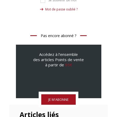
Se souvenir de moi
Mot de passe oublié ?
Pas encore abonné ?
Accédez à l’ensemble
des articles Points de vente
à partir de
95€
JE M'ABONNE
Articles liés