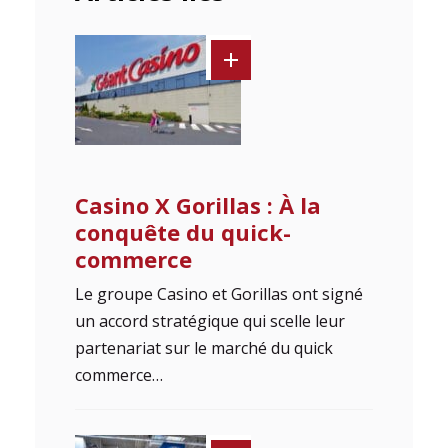
Casino X Gorillas : À la
conquête du quick-
commerce
Le groupe Casino et Gorillas ont signé
un accord stratégique qui scelle leur
partenariat sur le marché du quick
commerce…