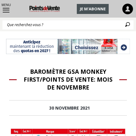
MENU
JE M'ABONNE
Q
BAROMÈTRE GSA MONKEY
FIRST/POINTS DE VENTE: MOIS
DE NOVEMBRE
30 NOVEMBRE 2021