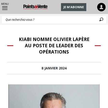
MENU
JE M'ABONNE
Q
KIABI NOMME OLIVIER LAPÈRE
AU POSTE DE LEADER DES
OPÉRATIONS
8 JANVIER 2024