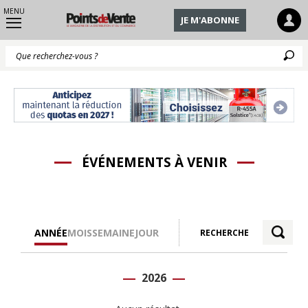
MENU
JE M'ABONNE
Q
ÉVÉNEMENTS À VENIR
ANNÉE
MOIS
SEMAINE
JOUR
RECHERCHE
2026