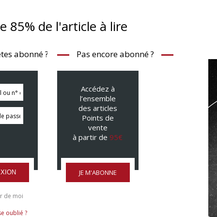
te 85% de l'article à lire
tes abonné ?
Pas encore abonné ?
Accédez à
l’ensemble
des articles
Points de
vente
à partir de
95€
JE M'ABONNE
XION
r de moi
e oublié ?