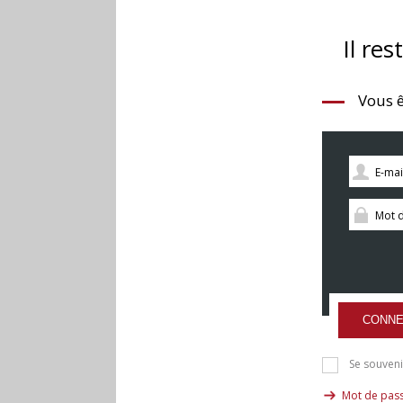
Il res
Vous ê
CONNE
Se souveni
Mot de pass