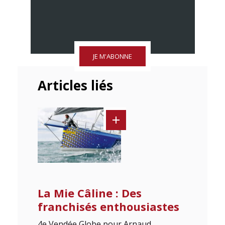
JE M'ABONNE
Articles liés
La Mie Câline : Des
franchisés enthousiastes
4e Vendée Globe pour Arnaud