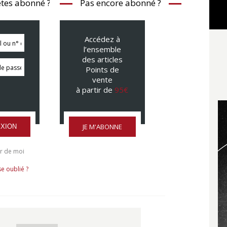
tes abonné ?
Pas encore abonné ?
Accédez à
l’ensemble
des articles
Points de
vente
à partir de
95€
JE M'ABONNE
XION
r de moi
e oublié ?