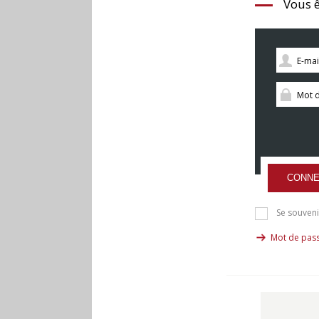
Vous ê
CONNE
Se souveni
Mot de pass