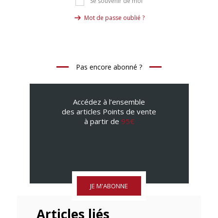
Se souvenir de moi
Mot de passe oublié ?
Pas encore abonné ?
Accédez à l’ensemble
des articles Points de vente
à partir de
95€
JE M'ABONNE
Articles liés