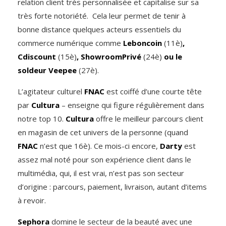
relation client très personnalisée et capitalise sur sa
très forte notoriété. Cela leur permet de tenir à
bonne distance quelques acteurs essentiels du
commerce numérique comme
Leboncoin
(11è)
,
Cdiscount
(15è)
, ShowroomPrivé
(24è)
ou le
soldeur Veepee
(27è).
L’agitateur culturel
FNAC
est coiffé d’une courte tête
par
Cultura
– enseigne qui figure régulièrement dans
notre top 10.
Cultura
offre le meilleur parcours client
en magasin de cet univers de la personne (quand
FNAC
n’est que 16è). Ce mois-ci encore,
Darty
est
assez mal noté pour son expérience client dans le
multimédia, qui, il est vrai, n’est pas son secteur
d’origine : parcours, paiement, livraison, autant d’items
à revoir.
Sephora
domine le secteur de la beauté avec une