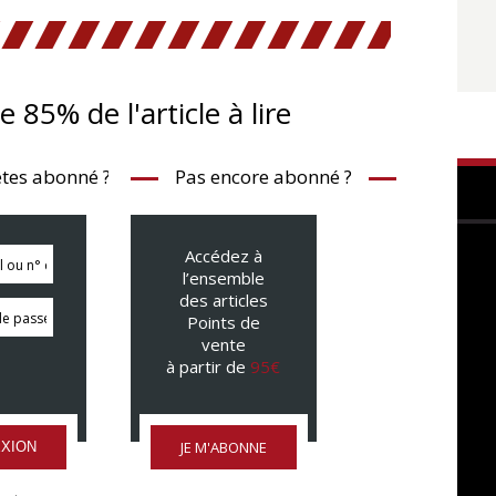
te 85% de l'article à lire
tes abonné ?
Pas encore abonné ?
Accédez à
l’ensemble
des articles
Points de
vente
à partir de
95€
JE M'ABONNE
XION