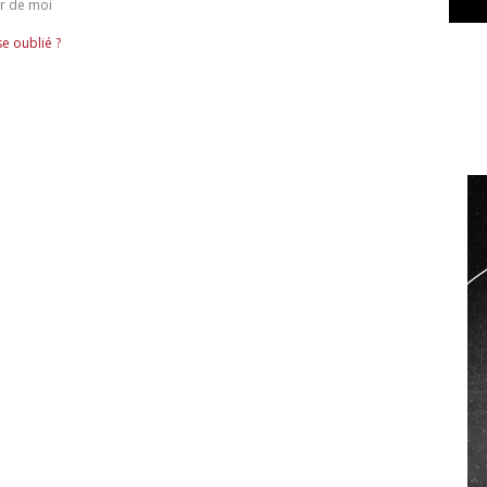
r de moi
e oublié ?