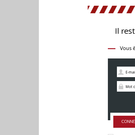
Il res
Vous ê
CONNE