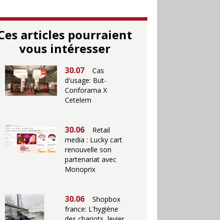
Ces articles pourraient
vous intéresser
30.07
Cas
d'usage: But-
Conforama X
Cetelem
30.06
Retail
media : Lucky cart
renouvelle son
partenariat avec
Monoprix
30.06
Shopbox
france: L'hygiène
des chariots, levier