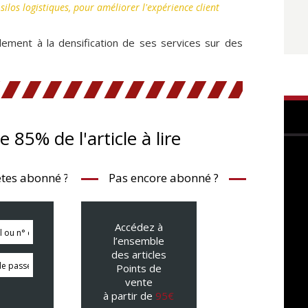
silos logistiques, pour améliorer l'expérience client
ellement à la densification de ses services sur des
te 85% de l'article à lire
tes abonné ?
Pas encore abonné ?
Accédez à
l’ensemble
des articles
Points de
vente
à partir de
95€