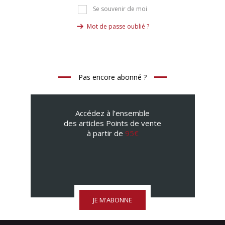
Se souvenir de moi
Mot de passe oublié ?
Pas encore abonné ?
Accédez à l’ensemble
des articles Points de vente
à partir de
95€
JE M'ABONNE