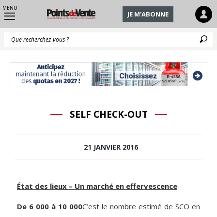
MENU
JE M'ABONNE
Q
SELF CHECK-OUT
21 JANVIER 2016
État des lieux – Un marché en effervescence
De 6 000 à 10 000
C’est le nombre estimé de SCO en