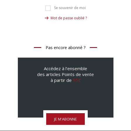
Se souvenir de moi
Mot de passe oublié ?
Pas encore abonné ?
Accédez à l’ensemble
des articles Points de vente
à partir de
95€
JE M'ABONNE