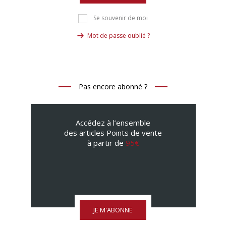
Se souvenir de moi
Mot de passe oublié ?
Pas encore abonné ?
Accédez à l’ensemble
des articles Points de vente
à partir de
95€
JE M'ABONNE