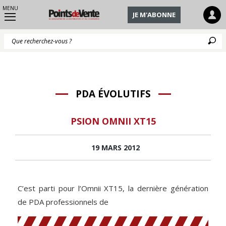
MENU
JE M'ABONNE
Q
PDA ÉVOLUTIFS
PSION OMNII XT15
19 MARS 2012
C’est parti pour l’Omnii XT15, la dernière génération
de PDA professionnels de