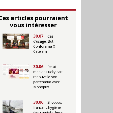
Ces articles pourraient
vous intéresser
30.07
Cas
d'usage: But-
Conforama X
Cetelem
30.06
Retail
media : Lucky cart
renouvelle son
partenariat avec
Monoprix
30.06
Shopbox
france: L'hygiène
des chariots, levier