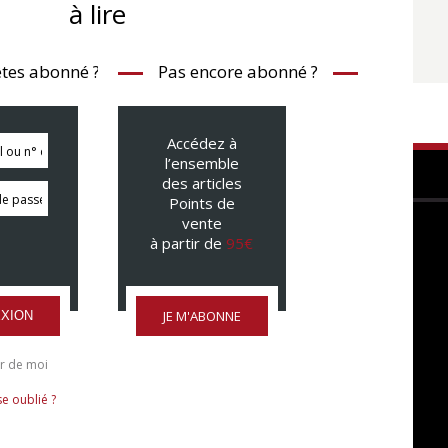
à lire
tes abonné ?
Pas encore abonné ?
Accédez à
l’ensemble
des articles
Points de
vente
à partir de
95€
JE M'ABONNE
XION
r de moi
e oublié ?