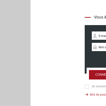
Vous ê
CONNE
Se souveni
Mot de pass