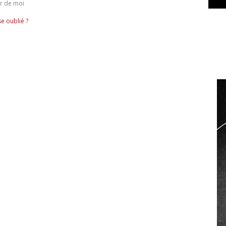
r de moi
e oublié ?