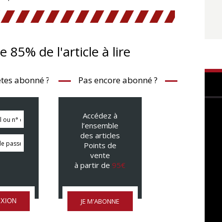
te 85% de l'article à lire
tes abonné ?
Pas encore abonné ?
Accédez à
l’ensemble
des articles
Points de
vente
à partir de
95€
JE M'ABONNE
XION