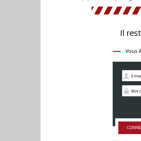
Il res
Vous ê
CONNE