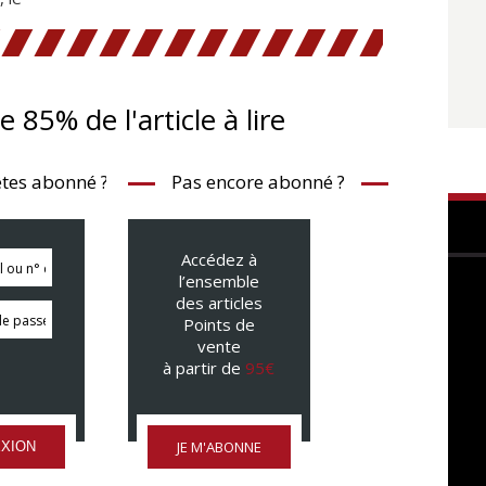
te 85% de l'article à lire
tes abonné ?
Pas encore abonné ?
Accédez à
l’ensemble
des articles
Points de
vente
à partir de
95€
JE M'ABONNE
XION