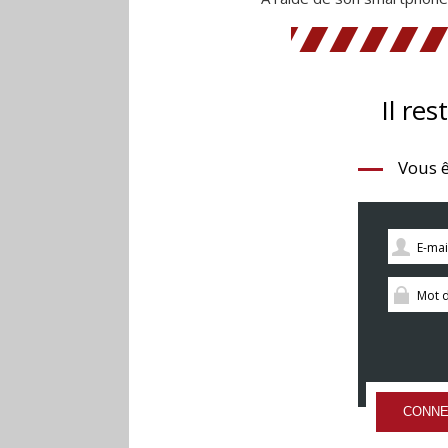
Il res
Vous ê
CONNE