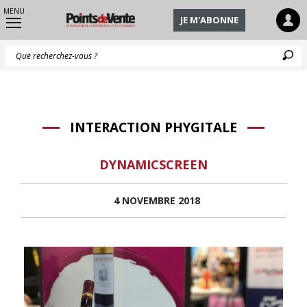
MENU
JE M'ABONNE
Q
INTERACTION PHYGITALE
DYNAMICSCREEN
4 NOVEMBRE 2018