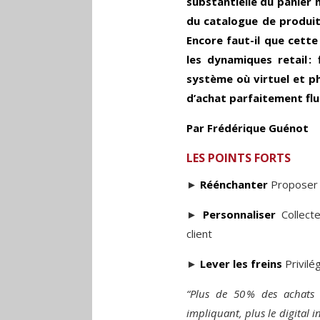
substantielle du panier
du catalogue de produits
Encore faut-il que cett
les dynamiques retail : f
système où virtuel et ph
d’achat parfaitement flu
Par Frédérique Guénot
LES POINTS FORTS
►
Réénchanter
Proposer u
►
Personnaliser
Collect
client
►
Lever les freins
Privilég
“Plus de 50 % des achats s
impliquant, plus le digital in