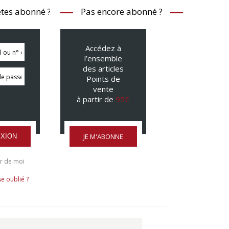
tes abonné ?
Pas encore abonné ?
Accédez à
l’ensemble
des articles
Points de
vente
à partir de
95€
JE M'ABONNE
XION
r de moi
e oublié ?