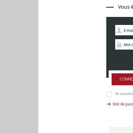
Vous ê
CONNE
Se souveni
Mot de pass