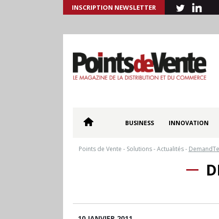
INSCRIPTION NEWSLETTER
BUSINESS
INNOVATION
Points de Vente
-
Solutions
-
Actualités
-
DemandTec
D
10 JANVIER 2011