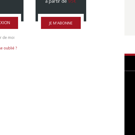
à partir de
95€
JE M'ABONNE
XION
r de moi
e oublié ?