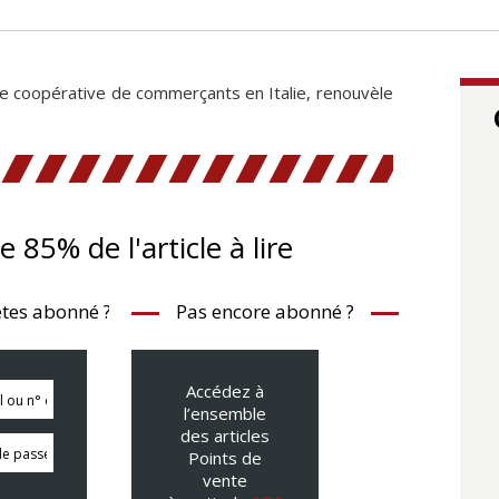
e coopérative de commerçants en Italie, renouvèle
te 85% de l'article à lire
tes abonné ?
Pas encore abonné ?
Accédez à
l’ensemble
des articles
Points de
vente