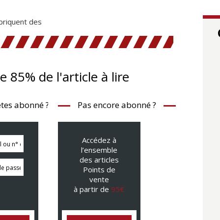
briquent des
te 85% de l'article à lire
tes abonné ?
Pas encore abonné ?
Accédez à
l’ensemble
des articles
Points de
vente
à partir de
95€