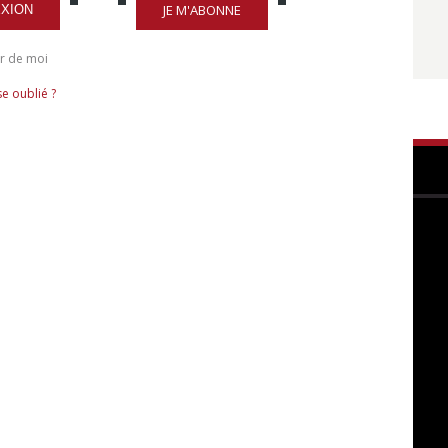
JE M'ABONNE
XION
r de moi
e oublié ?