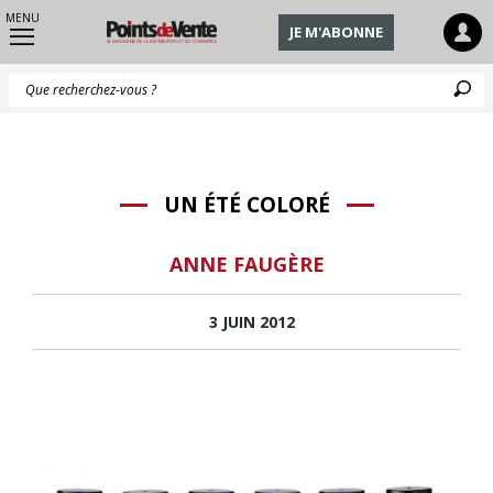
MENU
JE M'ABONNE
Q
UN ÉTÉ COLORÉ
ANNE FAUGÈRE
3 JUIN 2012