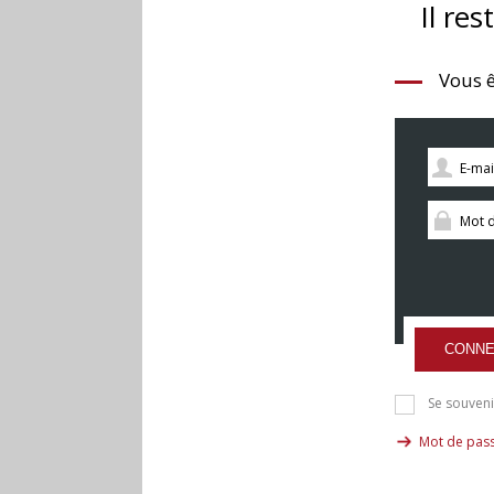
Il res
Vous ê
CONNE
Se souveni
Mot de pass