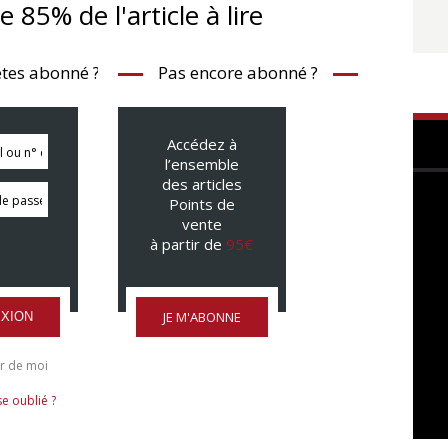
te 85% de l'article à lire
tes abonné ?
Pas encore abonné ?
Accédez à
l’ensemble
des articles
Points de
vente
à partir de
95€
JE M'ABONNE
XION
r de moi
e oublié ?