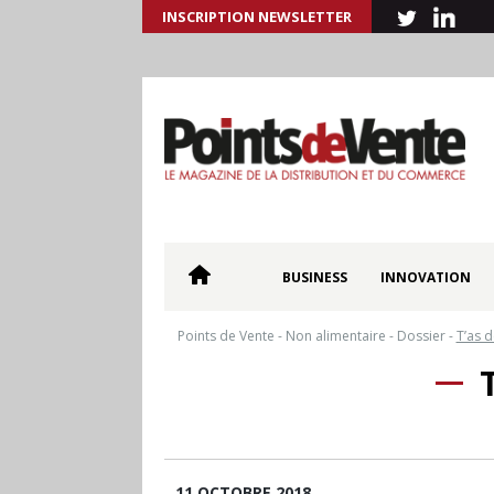
INSCRIPTION NEWSLETTER
BUSINESS
INNOVATION
Points de Vente
-
Non alimentaire
-
Dossier
-
T’as d
11 OCTOBRE 2018