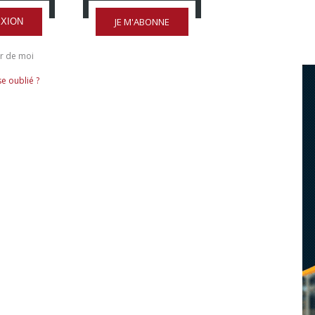
JE M'ABONNE
XION
r de moi
e oublié ?