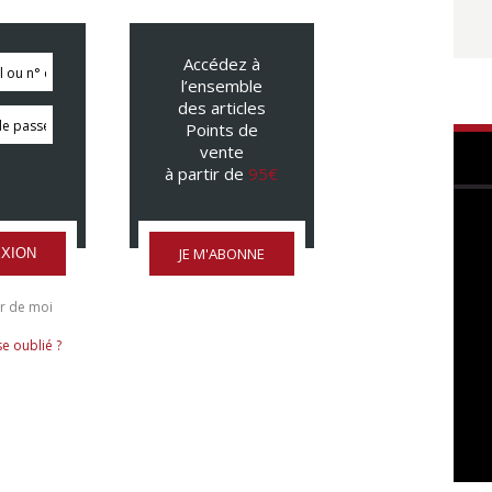
Accédez à
l’ensemble
des articles
Points de
vente
à partir de
95€
JE M'ABONNE
XION
r de moi
e oublié ?